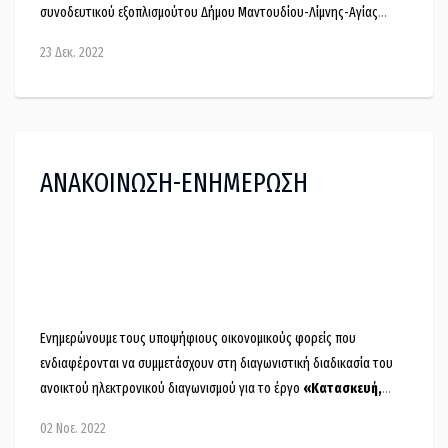
συνοδευτικού εξοπλισμούτου Δήμου Μαντουδίου-Λίμνης-Αγίας
Άννας (ΦΙΛΟΔΗΜΟΣ II).
23 Δεκ. 2022
ΑΝΑΚΟΙΝΩΣΗ-ΕΝΗΜΕΡΩΣΗ
Ενημερώνουμε τους υποψήφιους οικονομικούς φορείς που
ενδιαφέρονται να συμμετάσχουν στη διαγωνιστική διαδικασία του
ανοικτού ηλεκτρονικού διαγωνισμού για το έργο
«Κατασκευή,
επισκευή και συντήρηση αθλητικών εγκαταστάσεων Δήμου
02 Νοε. 2022
Μαντουδίου - Λίμνης - Αγίας Άννας (Κατασκευή κλειστού