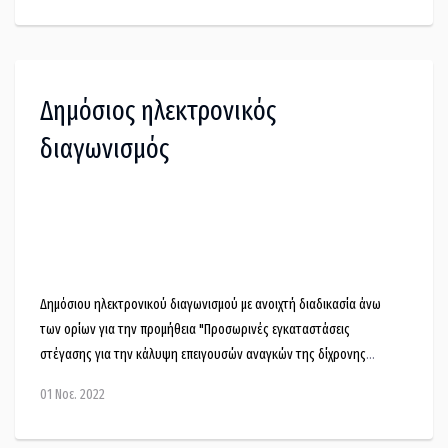
γυμναστηρίου στην Κοινότητα Λίμνης, ΦΙΛΟΔΗΜΟΣ ΙΙ & ΙΔΙΑ
ΣΥΜΜΕΤΟΧΗ)»
, με καταληκτική ημερομηνία υποβολής
προσφορών την
16-11-2022
.
Δημόσιος ηλεκτρονικός
διαγωνισμός
Δημόσιου ηλεκτρονικού διαγωνισμού με ανοιχτή διαδικασία άνω
των ορίων για την προμήθεια "Προσωρινές εγκαταστάσεις
στέγασης για την κάλυψη επειγουσών αναγκών της δίχρονης
προσχολικής εκπαίδευσης (7) επτά αιθουσών νηπιαγωγείων" του
01 Νοε. 2022
Δήμου Μαντουδίου Λίμνης Αγίας Άννας.