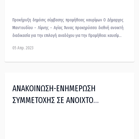
Προκήρυξη δημόσις σύμβασης προμήθειας καυρίμων Ο Δήμαρχος
Μαντουδίου – Λίμνης – Αγίας Άννας προκηρύσσει διεθνή ανοικτή
διαδικασία για την επιλογή αναδόχου για την Προμήθεια: καυσίμων
κίνησης – θέρμανσης Δήμου Μαντουδίου – Λίμνης – Αγίας Άννας
05 Απρ. 2023
και των νομικών του προσώπων για δύο έτη Ενημερωθείτε για τις
λεπτομέρειες στα παρακάτω συνημμένα αρχεία.
ΑΝΑΚΟΙΝΩΣΗ-ΕΝΗΜΕΡΩΣΗ
ΣΥΜΜΕΤΟΧΗΣ ΣΕ ΑΝΟΙΧΤΟ
ΔΙΑΓΩΝΙΣΜΟ