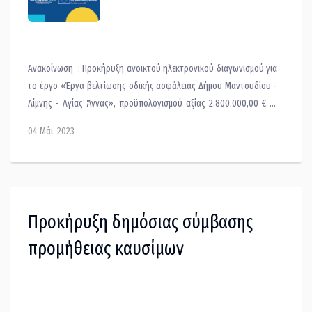
Μαντουδίου - Λίμνης - Αγίας Άννας»
Ανακοίνωση : Προκήρυξη ανοικτού ηλεκτρονικού διαγωνισμού για
το έργο «Έργα βελτίωσης οδικής ασφάλειας Δήμου Μαντουδίου -
Λίμνης - Αγίας Άννας», προϋπολογισμού αξίας 2.800.000,00 € με
ΦΠΑ με καταληκτική ημερομηνία υποβολής προσφορών την 23-5-
04 Μάι. 2023
2023. Ενημερωθείτε για τις λεπτομέρειες της ανακοίνωσης στο
παρακάτω συνημμένο αρχείο.
Προκήρυξη δημόσιας σύμβασης
προμήθειας καυσίμων