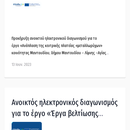
κεντρικής πλατείας
«μεταλλωρύχων» κοινότητας
Μαντουδίου, δήμου Μαντουδίου –
Λίμνης –Αγίας Άννας»
Προκήρυξη ανοικτού ηλεκτρονικού διαγωνισμού για το
έργο «Ανάπλαση της κεντρικής πλατείας «μεταλλωρύχων»
κοινότητας Μαντουδίου, δήμου Μαντουδίου – Λίμνης –Αγίας
Άννας», προϋπολογισμού αξίας 1.840.000,00 € με ΦΠΑ και
13 Ιουν. 2023
καταληκτική ημερομηνία υποβολής προσφορών την 28-6-2023,
ώρα 15:00.
Ανοικτός ηλεκτρονικός διαγωνισμός
για το έργο «Έργα βελτίωσης
οδικής ασφάλειας Δήμου