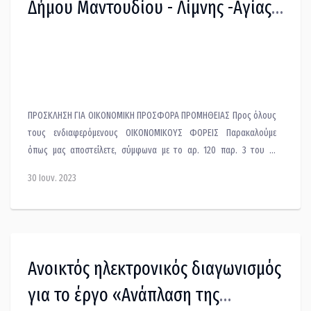
Δήμου Μαντουδίου - Λίμνης -Αγίας
Άννας
ΠΡΟΣΚΛΗΣΗ ΓΙΑ ΟΙΚΟΝΟΜΙΚΗ ΠΡΟΣΦΟΡΑ ΠΡΟΜΗΘΕΙΑΣ Προς όλους
τους ενδιαφερόμενους ΟΙΚΟΝΟΜΙΚΟΥΣ ΦΟΡΕΙΣ Παρακαλούμε
όπως μας αποστείλετε, σύμφωνα με το αρ. 120 παρ. 3 του Ν.
4412/2016, όπως τροποποιήθηκε με το άρθρο 53 του
30 Ιουν. 2023
Ν.4782/2021,προσφορά των παρακάτω αναλυτικά αναφερόμενων
ΥΛΙΚΩΝ -ΑΝΑΛΩΣΙΜΩΝ ΠΡΟΣ ΠΡΟΜΗΘΕΙΑ, για τις ανάγκες της
Υπηρεσίας ΤΕΧΝΙΚΗ / ΕΚΤΕΛΕΣΗΣ ΕΡΓΩΝ.
Ανοικτός ηλεκτρονικός διαγωνισμός
για το έργο «Ανάπλαση της