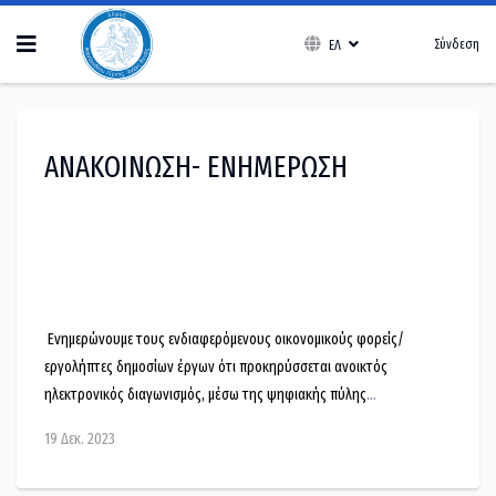
Σύνδεση
ΕΛ
ΑΝΑΚΟΙΝΩΣΗ- ΕΝΗΜΕΡΩΣΗ
Ενημερώνουμε τους ενδιαφερόμενους οικονομικούς φορείς/
εργολήπτες δημοσίων έργων ότι προκηρύσσεται ανοικτός
ηλεκτρονικός διαγωνισμός, μέσω της ψηφιακής πύλης
www.promitheus.gov.gr, για το έργο «Επέκταση, Αναβάθμιση και
19 Δεκ. 2023
Εκσυγχρονισμός Εγκατάστασης Επεξεργασίας Λυμάτων
Μαντουδίου», προϋπολογισμού αξίας 2.600.000,00€ άνευ ΦΠΑ και