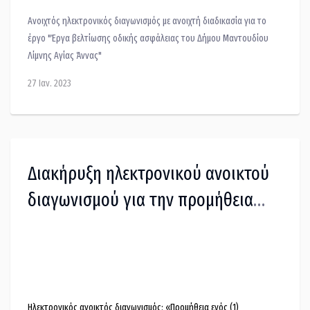
Ανοιχτός ηλεκτρονικός διαγωνισμός με ανοιχτή διαδικασία για το
έργο "Έργα βελτίωσης οδικής ασφάλειας του Δήμου Μαντουδίου
Λίμνης Αγίας Άννας"
27 Ιαν. 2023
Διακήρυξη ηλεκτρονικού ανοικτού
διαγωνισμού για την προμήθεια
ενός καινούργιου
απορριμματοφόρου Οχήματος
Ηλεκτρονικός ανοικτός διαγωνισμός: «Προμήθεια ενός (1)