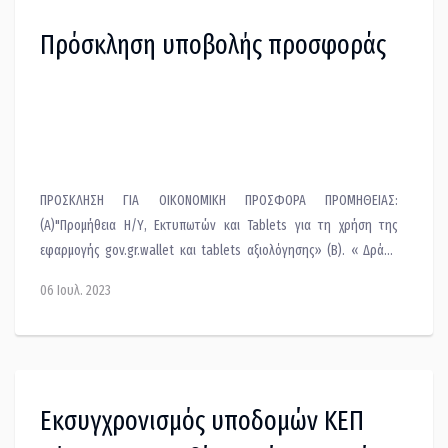
Πρόσκληση υποβολής προσφοράς
ΠΡΟΣΚΛΗΣΗ ΓΙΑ ΟΙΚΟΝΟΜΙΚΗ ΠΡΟΣΦΟΡΑ ΠΡΟΜΗΘΕΙΑΣ:
(Α)"Προμήθεια Η/Υ, Εκτυπωτών και Tablets για τη χρήση της
εφαρμογής gov.gr.wallet και tablets αξιολόγησης» (Β). « Δράση
για την υλοποίηση συστήματος διαχείρισης επισκεπτών/Σύστημα
06 Ιουλ. 2023
προτεραιότητας" Ενημερωθείτε για τις λεπτομέρειες της
ανακοίνωσης στο παρακάτω συνημμένο αρχείο.
Εκσυγχρονισμός υποδομών ΚΕΠ