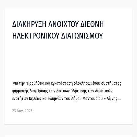
καταληκτική ημερομηνία υποβολής προσφορών την 30-1-2024.
ΔΙΑΚΗΡΥΞΗ ΑΝΟΙΧΤΟΥ ΔΙΕΘΝΗ
ΗΛΕΚΤΡΟΝΙΚΟΥ ΔΙΑΓΩΝΙΣΜΟΥ
για την "Προμήθεια και εγκατάσταση ολοκληρωμένου συστήματος
ψηφιακής διαχείρισης των δικτύων ύδρευσης των δημοτικών
ενοτήτων Νηλέως και Ελυμνίων του Δήμου Μαντουδίου – Λίμνης –
Αγίας Άννας"
23 Αυγ. 2023