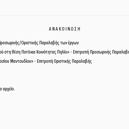
Α Ν Α Κ Ο Ι Ν Ω Σ Η
Προσωρινής/Οριστικής Παραλαβής των έργων:
οδού στη θέση Ποτόκια Κοινότητας Πηλίο» - Επιτροπή Προσωρινής Παραλαβ
νασίου Μαντουδίου» - Επιτροπή Οριστικής Παραλαβής
 αρχείο.