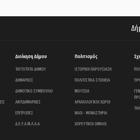
Δήμ
Διοίκηση Δήμου
Πολιτισμός
Σχ
ΤΑΥΤΟΤΗΤΑ ΔΗΜΟΥ
ΙΣΤΟΡΙΚΗ ΠΑΡΟΥΣΙΑΣΗ
ΠΟΛ
ΔΗΜΑΡΧΟΣ
ΠΟΛΙΤΙΣΤΙΚΑ ΣΤΟΙΧΕΙΑ
ΌΡ
ΔΗΜΟΤΙΚΟ ΣΥΜΒΟΥΛΙΟ
ΜΟΥΣΕΙΑ
ΓΕ
ΠΡ
ΕΙΣ
ΑΝΤΙΔΗΜΑΡΧΙΕΣ
ΑΡΧΑΙΟΛΟΓΙΚΟΙ ΧΩΡΟΙ
ΤΗ
ΕΠΙΤΡΟΠΕΣ
ΝΑΟΙ - ΜΟΝΑΣΤΗΡΙΑ
Δ.Ε.Υ.Α.Μ.Λ.Α.Α.
ΧΟΡΕΥΤΙΚΟΙ ΟΜΙΛΟΙ