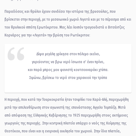
Παραδόσεις και θρύλοι έχουν συνδέσει την ιστόρια της βρυσούλας, που
βρίσκεται στην περιοχή, με το μεσαιωνικό χωριό Λιγοτά και με το πέρασμα από κει
του θρυλικού ιππότη Ερωτόκριτου. Μας λέει λοιπόν τραγουδιστά ο Βιτσέντζος
Κορνάρος για την «Λιγοτά» την βρύση του Ρωτόκριτου:
Δίψα μεγάλη γρίκησα στον πόλεμο εκείνο,
γυρεύοντας να βρω νερό ίσιωσα σ' έναν πρίνο,
και παρά μπρος μου φανιστή κουτσουναράκι χτύπα.
Σιμώνω, βρίσκω το νερό στου χαρακιού την τρύπα
Η περιοχή, που κατά την Τουρκοκρατία ήταν τσιφλίκι του Καρά-Αλή, παρεχωρήθη
μετά την απελευθέρωση στον αγωνιστή της επανάστασης Αγγελο Τομπάζη. Μετά
από απόφαση της Ελληνικής Κυβέρνησης το 1925 παρεχωρήθη στους ακτήμονες
γεωργούς της περιοχής. Στην κεντρική πλατεία υπάρχει ο ναός της Κοίμησης της
Θεοτόκου, που είναι και η ενοριακή εκκλησία του χωριού. Στην ίδια πλατεία,