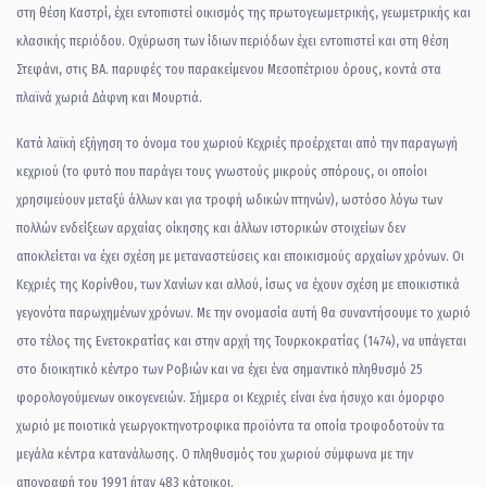
στη θέση Καστρί, έχει εντοπιστεί οικισμός της πρωτογεωμετρικής, γεωμετρικής και
κλασικής περιόδου. Οχύρωση των ίδιων περιόδων έχει εντοπιστεί και στη θέση
Στεφάνι, στις ΒΑ. παρυφές του παρακείμενου Μεσοπέτριου όρους, κοντά στα
πλαϊνά χωριά Δάφνη και Μουρτιά.
Κατά λαϊκή εξήγηση το όνομα του χωριού Κεχριές προέρχεται από την παραγωγή
κεχριού (το φυτό που παράγει τους γνωστούς μικρούς σπόρους, οι οποίοι
χρησιμεύουν μεταξύ άλλων και για τροφή ωδικών πτηνών), ωστόσο λόγω των
πολλών ενδείξεων αρχαίας οίκησης και άλλων ιστορικών στοιχείων δεν
αποκλείεται να έχει σχέση με μεταναστεύσεις και εποικισμούς αρχαίων χρόνων. Οι
Κεχριές της Κορίνθου, των Χανίων και αλλού, ίσως να έχουν σχέση με εποικιστικά
γεγονότα παρωχημένων χρόνων. Με την ονομασία αυτή θα συναντήσουμε το χωριό
στο τέλος της Ενετοκρατίας και στην αρχή της Τουρκοκρατίας (1474), να υπάγεται
στο διοικητικό κέντρο των Ροβιών και να έχει ένα σημαντικό πληθυσμό 25
φορολογούμενων οικογενειών. Σήμερα οι Κεχριές είναι ένα ήσυχο και όμορφο
χωριό με ποιοτικά γεωργοκτηνοτροφικα προϊόντα τα οποία τροφοδοτούν τα
μεγάλα κέντρα κατανάλωσης. Ο πληθυσμός του χωριού σύμφωνα με την
απογραφή του 1991 ήταν 483 κάτοικοι.