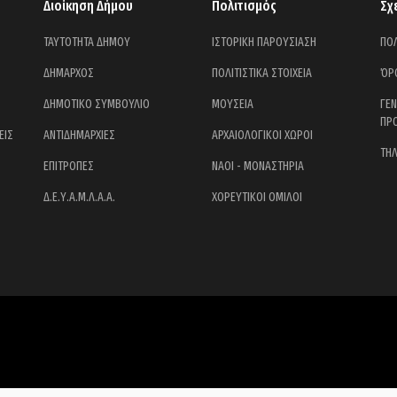
Διοίκηση Δήμου
Πολιτισμός
Σχ
ΤΑΥΤΟΤΗΤΑ ΔΗΜΟΥ
ΙΣΤΟΡΙΚΗ ΠΑΡΟΥΣΙΑΣΗ
ΠΟΛ
ΔΗΜΑΡΧΟΣ
ΠΟΛΙΤΙΣΤΙΚΑ ΣΤΟΙΧΕΙΑ
ΌΡ
ΔΗΜΟΤΙΚΟ ΣΥΜΒΟΥΛΙΟ
ΜΟΥΣΕΙΑ
ΓΕ
ΠΡ
ΕΙΣ
ΑΝΤΙΔΗΜΑΡΧΙΕΣ
ΑΡΧΑΙΟΛΟΓΙΚΟΙ ΧΩΡΟΙ
ΤΗ
ΕΠΙΤΡΟΠΕΣ
ΝΑΟΙ - ΜΟΝΑΣΤΗΡΙΑ
Δ.Ε.Υ.Α.Μ.Λ.Α.Α.
ΧΟΡΕΥΤΙΚΟΙ ΟΜΙΛΟΙ