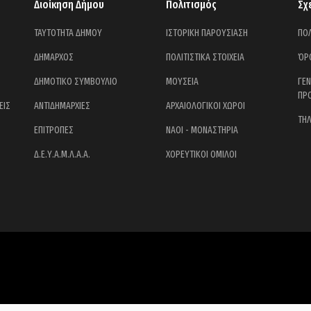
Διοίκηση Δήμου
Πολιτισμός
Σχ
ΤΑΥΤΟΤΗΤΑ ΔΗΜΟΥ
ΙΣΤΟΡΙΚΗ ΠΑΡΟΥΣΙΑΣΗ
ΠΟΛ
ΔΗΜΑΡΧΟΣ
ΠΟΛΙΤΙΣΤΙΚΑ ΣΤΟΙΧΕΙΑ
ΌΡ
ΔΗΜΟΤΙΚΟ ΣΥΜΒΟΥΛΙΟ
ΜΟΥΣΕΙΑ
ΓΕ
ΠΡ
ΕΙΣ
ΑΝΤΙΔΗΜΑΡΧΙΕΣ
ΑΡΧΑΙΟΛΟΓΙΚΟΙ ΧΩΡΟΙ
ΤΗ
ΕΠΙΤΡΟΠΕΣ
ΝΑΟΙ - ΜΟΝΑΣΤΗΡΙΑ
Δ.Ε.Υ.Α.Μ.Λ.Α.Α.
ΧΟΡΕΥΤΙΚΟΙ ΟΜΙΛΟΙ