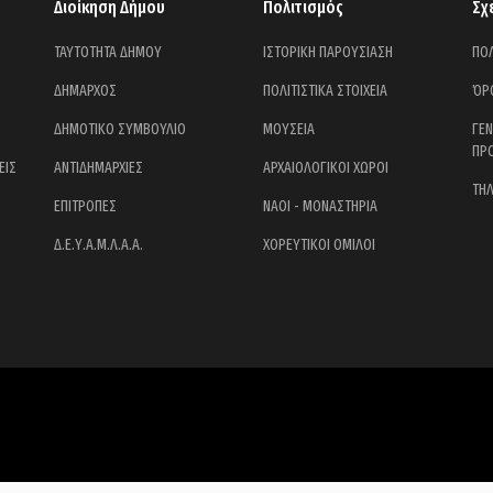
Διοίκηση Δήμου
Πολιτισμός
Σχ
ΤΑΥΤΟΤΗΤΑ ΔΗΜΟΥ
ΙΣΤΟΡΙΚΗ ΠΑΡΟΥΣΙΑΣΗ
ΠΟΛ
ΔΗΜΑΡΧΟΣ
ΠΟΛΙΤΙΣΤΙΚΑ ΣΤΟΙΧΕΙΑ
ΌΡ
ΔΗΜΟΤΙΚΟ ΣΥΜΒΟΥΛΙΟ
ΜΟΥΣΕΙΑ
ΓΕ
ΠΡ
ΕΙΣ
ΑΝΤΙΔΗΜΑΡΧΙΕΣ
ΑΡΧΑΙΟΛΟΓΙΚΟΙ ΧΩΡΟΙ
ΤΗ
ΕΠΙΤΡΟΠΕΣ
ΝΑΟΙ - ΜΟΝΑΣΤΗΡΙΑ
Δ.Ε.Υ.Α.Μ.Λ.Α.Α.
ΧΟΡΕΥΤΙΚΟΙ ΟΜΙΛΟΙ