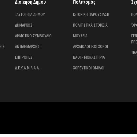
Διοίκηση Δήμου
Πολιτισμός
Σχ
ΤΑΥΤΟΤΗΤΑ ΔΗΜΟΥ
ΙΣΤΟΡΙΚΗ ΠΑΡΟΥΣΙΑΣΗ
ΠΟΛ
ΔΗΜΑΡΧΟΣ
ΠΟΛΙΤΙΣΤΙΚΑ ΣΤΟΙΧΕΙΑ
ΌΡ
ΔΗΜΟΤΙΚΟ ΣΥΜΒΟΥΛΙΟ
ΜΟΥΣΕΙΑ
ΓΕ
ΠΡ
ΕΙΣ
ΑΝΤΙΔΗΜΑΡΧΙΕΣ
ΑΡΧΑΙΟΛΟΓΙΚΟΙ ΧΩΡΟΙ
ΤΗ
ΕΠΙΤΡΟΠΕΣ
ΝΑΟΙ - ΜΟΝΑΣΤΗΡΙΑ
Δ.Ε.Υ.Α.Μ.Λ.Α.Α.
ΧΟΡΕΥΤΙΚΟΙ ΟΜΙΛΟΙ